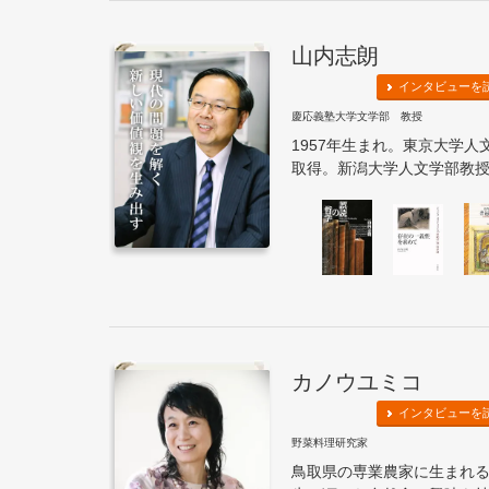
山内志朗
インタビューを
慶応義塾大学文学部 教授
1957年生まれ。東京大学
取得。新潟大学人文学部教授な
カノウユミコ
インタビューを
野菜料理研究家
鳥取県の専業農家に生まれ