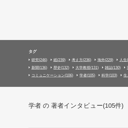
タグ
研究(246)
紙(239)
考え方(236)
海外(229)
人生(
新聞(136)
歴史(132)
大学教授(131)
雑誌(130)
コミュニケーション(106)
学者(105)
科学(103)
生
学者 の 著者インタビュー(105件)