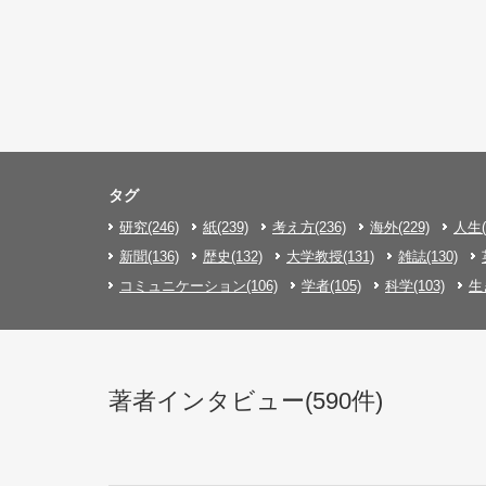
タグ
研究(246)
紙(239)
考え方(236)
海外(229)
人生(
新聞(136)
歴史(132)
大学教授(131)
雑誌(130)
コミュニケーション(106)
学者(105)
科学(103)
生
著者インタビュー(590件)