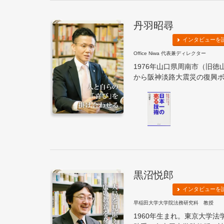
丹羽昭尋
インタビューを
Office Niwa 代表兼ディレクター
1976年山口県周南市（旧徳
から阪神淡路大震災の復興ボラ
黒沼悦郎
インタビューを
早稲田大学大学院法務研究科 教授
1960年生まれ。東京大学