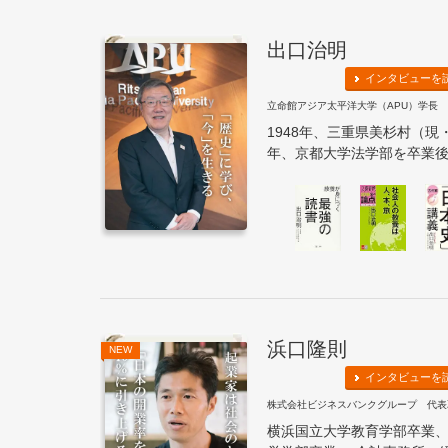
出口治明
インタビューを
立命館アジア太平洋大学（APU）学長
1948年、三重県美杉村（現
年、京都大学法学部を卒業後、
浜口隆則
NEW
インタビューを
株式会社ビジネスバンクグループ 代表
横浜国立大学教育学部卒業