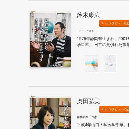
鈴木康広
インタビューを
アーティスト
1979年静岡県生まれ。20
学科卒。 日常の見慣れた事象
奥田弘美
インタビューを
精神科医・作家
平成4年山口大学医学部卒。