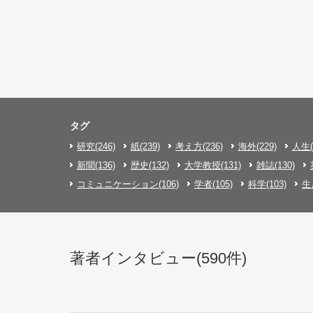
タグ
研究(246)
紙(239)
考え方(236)
海外(229)
人生(
新聞(136)
歴史(132)
大学教授(131)
雑誌(130)
コミュニケーション(106)
学者(105)
科学(103)
生
著者インタビュー(590件)