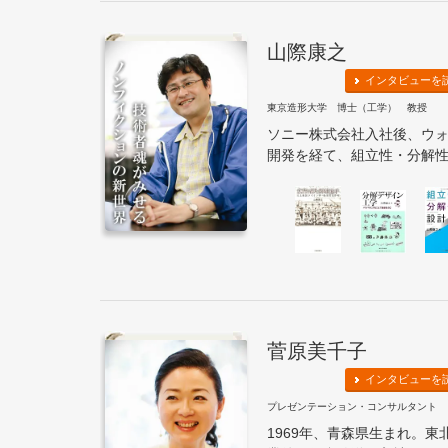
山際康之
インタビューを
東京造形大学 博士（工学） 教授
ソニー株式会社入社後、ウ
開発を経て、組立性・分解性評
菅原美千子
インタビューを
プレゼンテーション・コンサルタント
1969年、青森県生まれ。