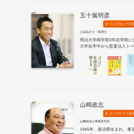
五十嵐明彦
インタビューを
公認会計士・税理士
明治大学商学部3年在学時に
大学在学中から監査法人トーマツ
山﨑政志
インタビューを
山﨑技術士事務所所長
1945年、新潟県生まれ。東