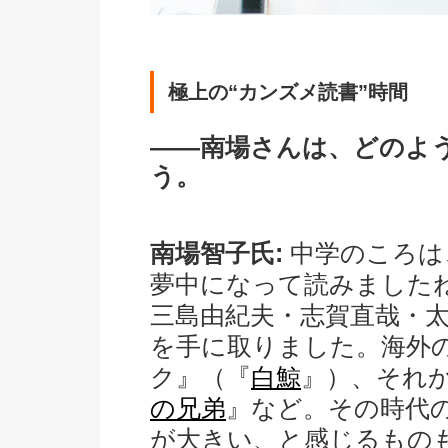
極上の“カンズメ読書”時間
――南場さんは、どのよ
う。
南場智子氏:
中学のころは
夢中になって読みました
三島由紀夫・志賀直哉・
を手に取りました。海外
ク』（『
白鯨
』）、それ
の兄弟
』など。その時代
が大きい、と感じるもの