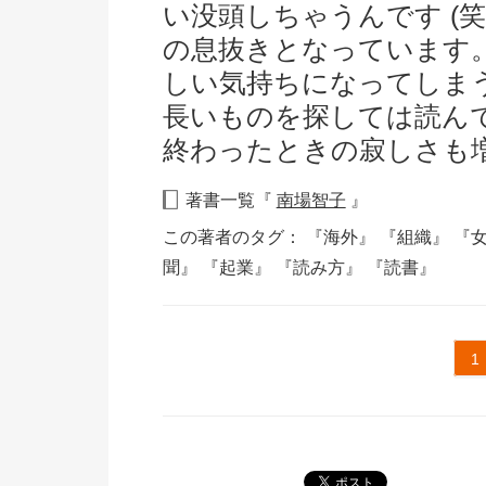
い没頭しちゃうんです (
の息抜きとなっています
しい気持ちになってしま
長いものを探しては読ん
終わったときの寂しさも
著書一覧『
南場智子
』
この著者のタグ：
『海外』
『組織』
『
聞』
『起業』
『読み方』
『読書』
1