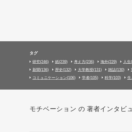
タグ
研究(246)
紙(239)
考え方(236)
海外(229)
人生(
新聞(136)
歴史(132)
大学教授(131)
雑誌(130)
コミュニケーション(106)
学者(105)
科学(103)
生
モチベーション の 著者インタビュー