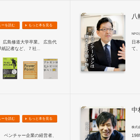
八
ューを読む
もっと本を見る
NP
れ。広島修道大学卒業。 広告代
日
紙記者など、７社...
て、
中
ューを読む
もっと本を見る
株式
れ。 ベンチャー企業の経営者、
19