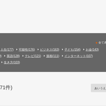
全て
人生(177)
可能性(176)
ビジネス(163)
子ども(154)
お金(143)
)
英語(128)
テレビ(121)
漫画(111)
インターネット(107)
生き方(103)
1件)
あいうえ