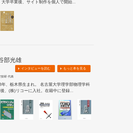
 大学卒業後、サイト制作を個人で開始...
谷部光雄
インタビューを読む
もっと本を見る
ぽ技研 代表
48年、栃木県生まれ。 名古屋大学理学部物理学科
後、(株)リコーに入社。在籍中に登録...