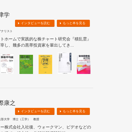
津学
インタビューを読む
もっと本を見る
アナリスト
ットホームで実践的な株チャート研究会『積乱雲』
宰し、幾多の黒帯投資家を輩出してき...
際康之
インタビューを読む
もっと本を見る
造形大学 博士（工学） 教授
ニー株式会社入社後、ウォークマン、ビデオなどの