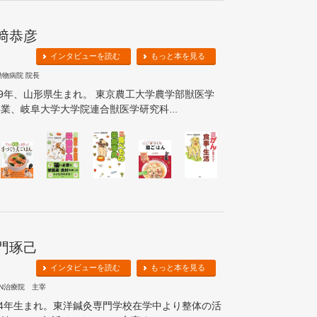
﨑恭彦
インタビューを読む
もっと本を見る
動物病院 院長
69年、山形県生まれ。 東京農工大学農学部獣医学
業、岐阜大学大学院連合獣医学研究科...
門琢己
インタビューを読む
もっと本を見る
ON治療院 主宰
64年生まれ。東洋鍼灸専門学校在学中より整体の活