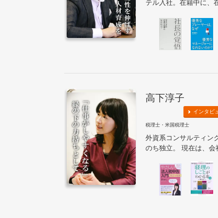
テル入社。在籍中に、在
高下淳子
インタビ
税理士・米国税理士
外資系コンサルティン
のち独立。 現在は、会社