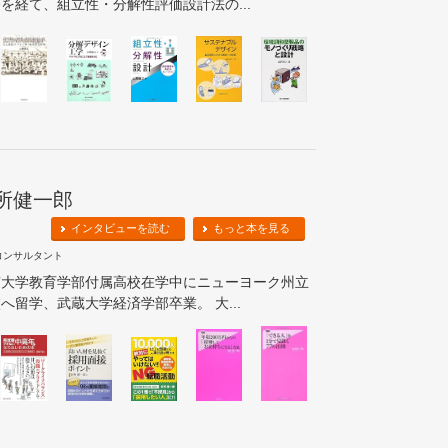
を経て、組立性・分解性評価設計法の...
所健一郎
インタビューを読む
もっと本を見る
コンサルタント
京大学教育学部付属高校在学中にニューヨーク州立
へ留学、武蔵大学経済学部卒業。 大...