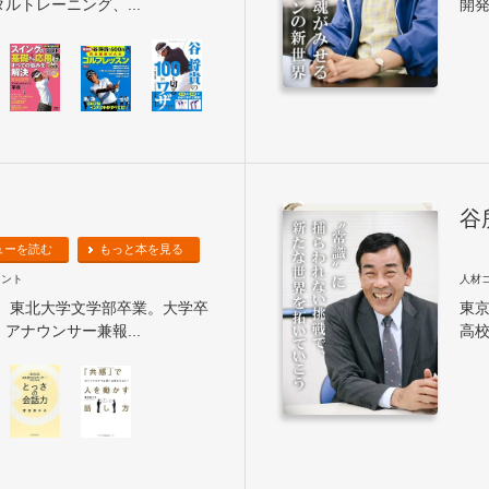
ルトレーニング、...
開発
谷
ューを読む
もっと本を見る
タント
人材
れ。東北大学文学部卒業。大学卒
東
アナウンサー兼報...
高校