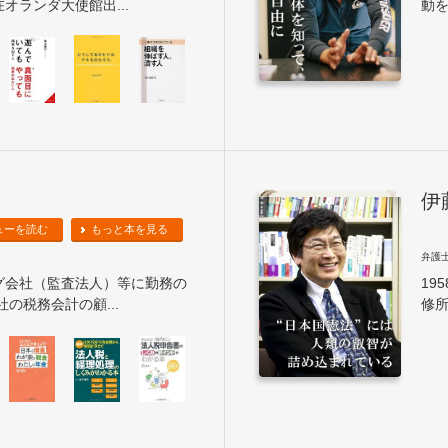
オランダ大使館出...
動を
伊
ューを読む
もっと本を見る
弁護
グ会社（監査法人）等に勤務の
19
の税務会計の顧...
修所