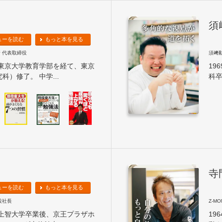
須
ューを読む
もっと本を見る
 代表取締役
須﨑
。東京大学教育学部を経て、東京
19
）修了。 中学...
科卒
寺
ューを読む
もっと本を見る
締役社長
Z‐M
。上智大学卒業後、京王プラザホ
19