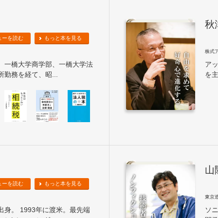
秋
ューを読む
もっと本を見る
株式
れ。一橋大学商学部、一橋大学法
ア
勤務を経て、昭...
を主
山
ューを読む
もっと本を見る
東京
出身。 1993年に渡米。最先端
ソ