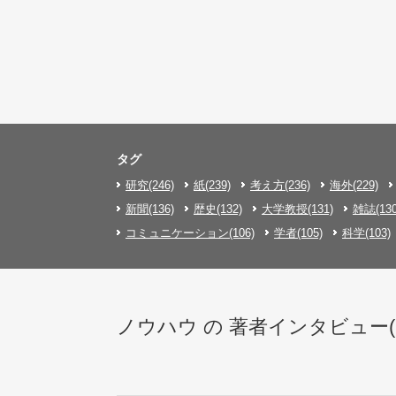
タグ
研究(246)
紙(239)
考え方(236)
海外(229)
新聞(136)
歴史(132)
大学教授(131)
雑誌(130
コミュニケーション(106)
学者(105)
科学(103)
ノウハウ の 著者インタビュー(7