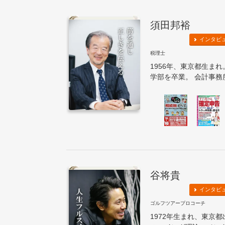
須田邦裕
インタビ
税理士
1956年、東京都生ま
学部を卒業。 会計事務所
谷将貴
インタビ
ゴルフツアープロコーチ
1972年生まれ、東京都