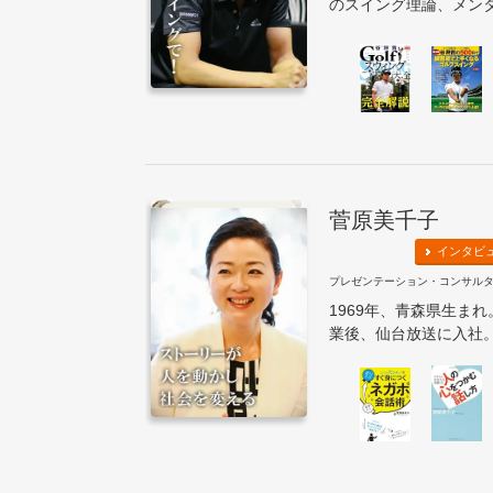
のスイング理論、メンタ
菅原美千子
インタビ
プレゼンテーション・コンサル
1969年、青森県生ま
業後、仙台放送に入社。