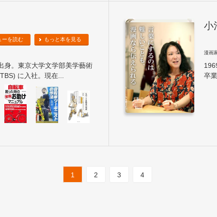
小
ューを読む
もっと本を見る
漫画
県出身。東京大学文学部美学藝術
19
BS) に入社。現在...
卒業
1
2
3
4