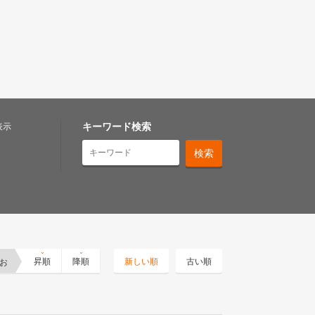
キーワード検索
表示
お
昇順
降順
新しい順
古い順