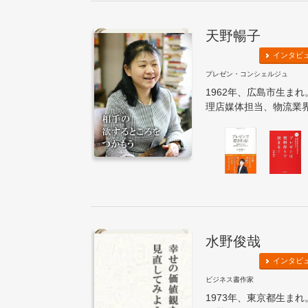
天野暢子
インタビ
プレゼン・コンシェルジュ
1962年、広島市生ま
理店媒体担当、物流業界
水野俊哉
インタビ
ビジネス書作家
1973年、東京都生ま