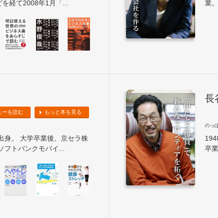
経て2008年1月「...
業。
長
ューを読む
もっと本を見る
のっ
県出身。 大学卒業後、京セラ株
19
、ソフトバンクモバイ...
卒業