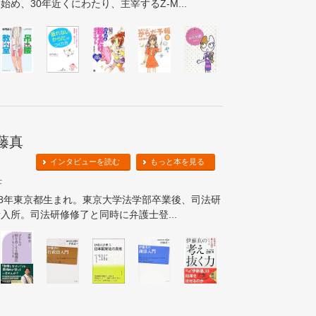
始め、30年近くにわたり、主宰するZ-M...
藤真
インタビューを読む
もっと本を見る
士
58年東京都生まれ。東京大学法学部卒業後、司法研
入所。司法研修修了と同時に弁護士登...