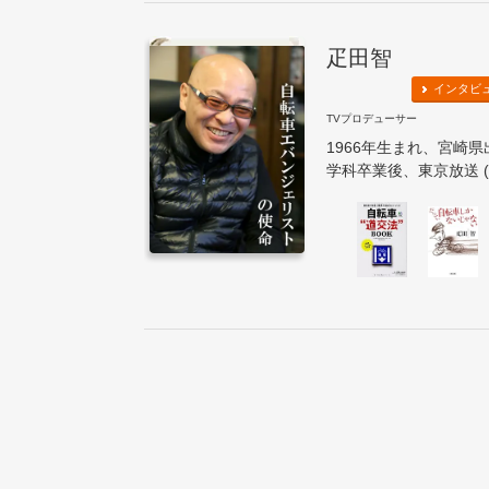
疋田智
インタビ
TVプロデューサー
1966年生まれ、宮崎
学科卒業後、東京放送 (T