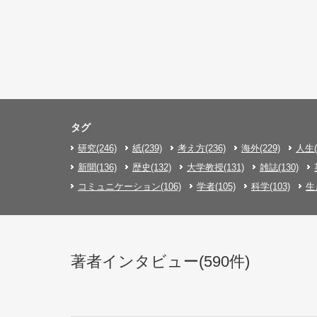
タグ
研究(246)
紙(239)
考え方(236)
海外(229)
人生(
新聞(136)
歴史(132)
大学教授(131)
雑誌(130)
コミュニケーション(106)
学者(105)
科学(103)
生
著者インタビュー(590件)