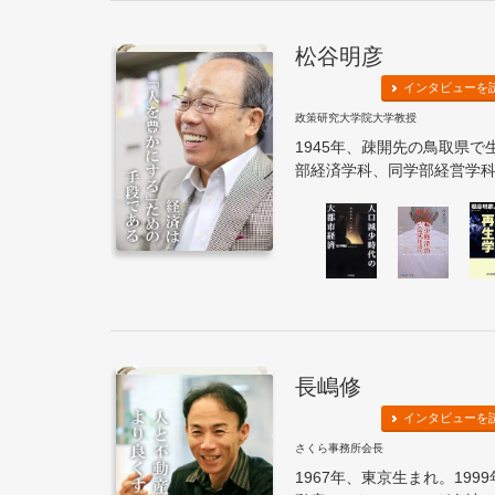
松谷明彦
インタビューを
政策研究大学院大学教授
1945年、疎開先の鳥取県
部経済学科、同学部経営学科卒
長嶋修
インタビューを
さくら事務所会長
1967年、東京生まれ。19