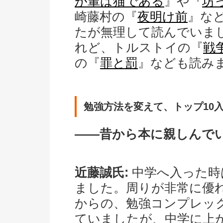
が輩は猫である
』や『
坊
崎藤村の『
夜明け前
』な
たが無理して読んでいま
れど、トルストイの『
戦
の『
罪と罰
』なども読み
勉強方法を変えて、トップ10
――昔から本に親しんで
近藤誠氏:
中学へ入った時
ました。周りが非常に優
からの、勉強コンプレッ
ていましたが、中学に上