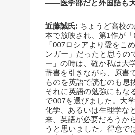
――医学部だと外国語も
近藤誠氏:
ちょうど高校の
本で放映され、第1作が「
「007ロシアより愛をこ
ンガー」だったと思うので
ー」の時は、確か私は大
辞書を引きながら、原書
ものを英語で読むのも息
それに英語の勉強にもな
で007を選びました。大
化学、あるいは生理学な
来、英語が必要だろうか
うと思いました。得意で