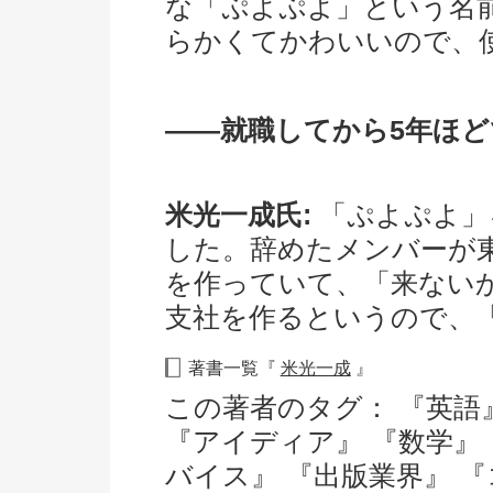
な「ぷよぷよ」という名
らかくてかわいいので、
――就職してから5年ほ
米光一成氏:
「ぷよぷよ」
した。辞めたメンバーが
を作っていて、「来ない
支社を作るというので、
著書一覧『
米光一成
』
この著者のタグ：
『英語
『アイディア』
『数学』
バイス』
『出版業界』
『