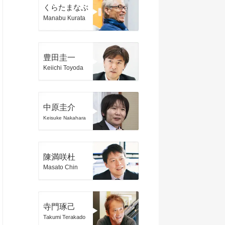
くらたまなぶ
Manabu Kurata
豊田圭一
Keiichi Toyoda
中原圭介
Keisuke Nakahara
陳満咲杜
Masato Chin
寺門琢己
Takumi Terakado