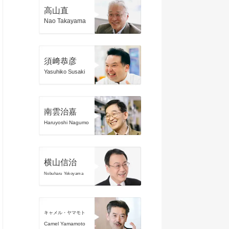
高山直
Nao Takayama
須﨑恭彦
Yasuhiko Susaki
南雲治嘉
Haruyoshi Nagumo
横山信治
Nobuharu Yokoyama
キャメル・ヤマモト
Camel Yamamoto