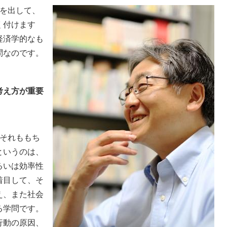
を出して、
く付けます
経済学的なも
問なのです。
考え方が重要
それももち
というのは、
るいは効率性
着目して、そ
え、また社会
る学問です。
行動の原因、