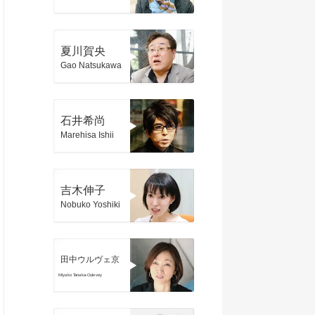
夏川賀央
Gao Natsukawa
石井希尚
Marehisa Ishii
吉木伸子
Nobuko Yoshiki
田中ウルヴェ京
Miyako Tanaka-Oulevey