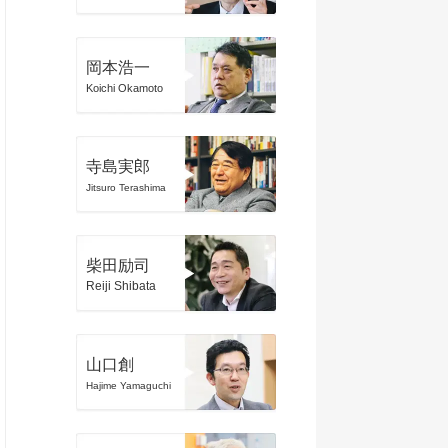
岡本浩一
Koichi Okamoto
寺島実郎
Jitsuro Terashima
柴田励司
Reiji Shibata
山口創
Hajime Yamaguchi