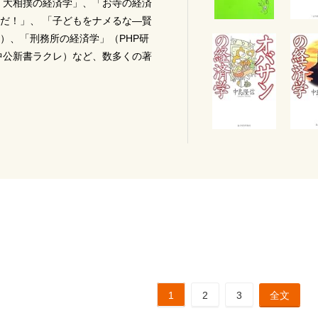
「大相撲の経済学」、「お寺の経済
だ！」、 「子どもをナメるな―賢
）、「刑務所の経済学」（PHP研
中公新書ラクレ）など、数多くの著
1
2
3
全文