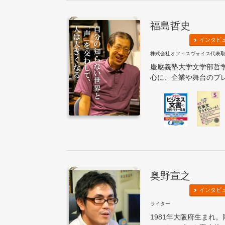
福島哲史
インタビ
株式会社オフィスヴォイス代表
慶應義塾大学文学部哲
心に、企業や舞台のブレ
奥野宣之
インタビ
ライター
1981年大阪府生まれ