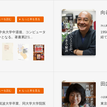
向
ューを読む
もっと本を見る
浄土
。中央大学中退後、コンピュータ
19
となる。著書累計1...
経て
田
ューを読む
もっと本を見る
小説
。筑波大学卒業、同大学大学院医
東京