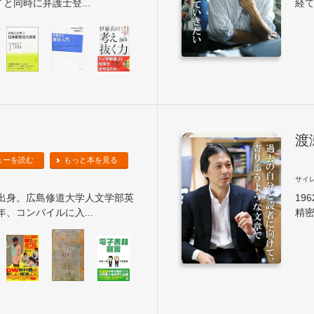
と同時に弁護士登...
経て
渡
ューを読む
もっと本を見る
サイ
県出身。広島修道大学人文学部英
19
年、コンパイルに入...
精密