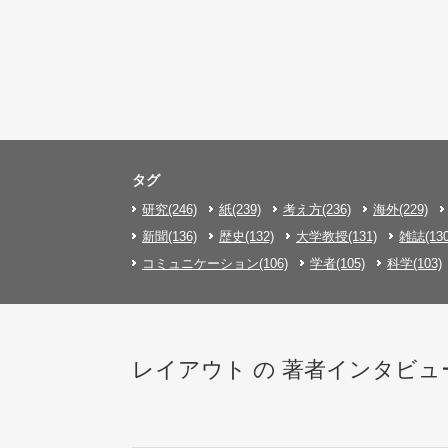
タグ
研究(246)
紙(239)
考え方(236)
海外(229)
新聞(136)
歴史(132)
大学教授(131)
雑誌(130
コミュニケーション(106)
学者(105)
科学(103)
レイアウト の 著者インタビュー