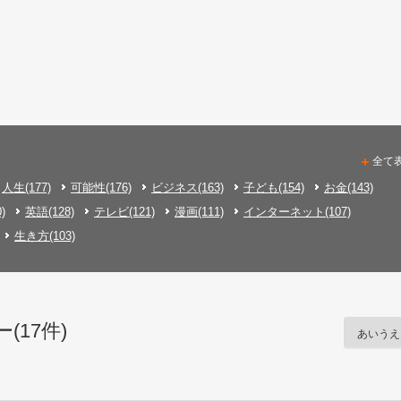
全て
人生(177)
可能性(176)
ビジネス(163)
子ども(154)
お金(143)
)
英語(128)
テレビ(121)
漫画(111)
インターネット(107)
生き方(103)
(17件)
あいうえ