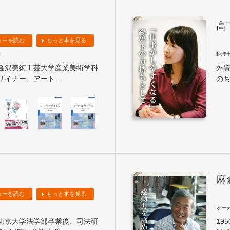
高
ューを読む
もっと本を見る
役
税理
。金沢美術工芸大学産業美術学科
外
イナー、アート...
のち
麻
ューを読む
もっと本を見る
オー
。東京大学法学部卒業後、司法研
19