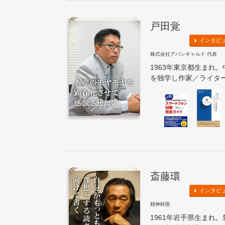
戸田覚
インタビ
株式会社アバンギャルド 代表
1963年東京都生まれ
を独学し作家／ライター
斎藤環
インタビ
精神科医
1961年岩手県生まれ