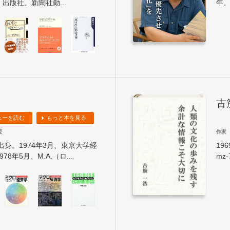
出版社、新聞社勤...
年、
古
ューを読む
もっと本を見る
授
作家
出身。1974年3月、東京大学経
19
8年5月、M.A.（ロ...
mz