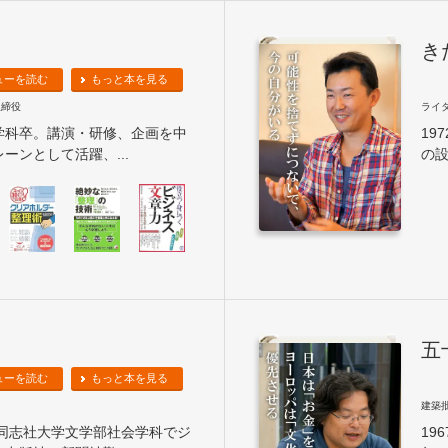
き
ューを読む
もっと本を見る
取締役
ライ
学科卒。講演・研修、企画を中
19
ーンとして活躍、...
の設
五
ューを読む
もっと本を見る
建築
。同志社大学文学部社会学科でジ
19