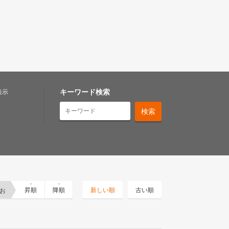
キーワード検索
表示
お
昇順
降順
新しい順
古い順