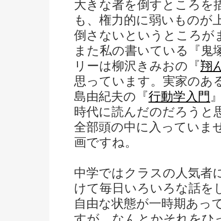
大きな者を倒すところを
も、権力的に弱いものが
倒さないというところが
また私の書いている『鬼
リーは柳沢きみおの『
翔
思っています。実家のあ
島由紀夫の『
行動学入門
時代に読んだのだろうと
全部頭の中に入っていま
画ですね。
中学ではクラスの人気者
けて毎日いろいろな話を
自由な状態が一時期あっ
すが、なんとかそれをひ