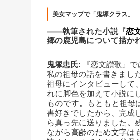
美女マップで「鬼塚クラス」
――執筆された小説『
恋
郷の鹿児島について描か
鬼塚忠氏:
『恋文讃歌』で
私の祖母の話を書きまし
祖母にインタビューして
れに脚色を加えて小説に
ものです。もともと祖母
書好きでしたから、完成
ら真っ先に送りました。
ながら高齢のため文字は