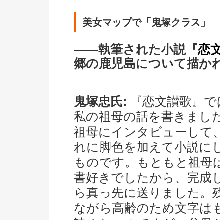
美女マップで「鬼塚クラス」
――執筆された小説『
恋
郷の鹿児島について描か
鬼塚忠氏:
『恋文讃歌』で
私の祖母の話を書きまし
祖母にインタビューして
れに脚色を加えて小説に
ものです。もともと祖母
書好きでしたから、完成
ら真っ先に送りました。
ながら高齢のため文字は