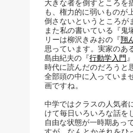
大きな者を倒すところを
も、権力的に弱いものが
倒さないというところが
また私の書いている『鬼
リーは柳沢きみおの『
翔
思っています。実家のあ
島由紀夫の『
行動学入門
時代に読んだのだろうと
全部頭の中に入っていま
画ですね。
中学ではクラスの人気者
けて毎日いろいろな話を
自由な状態が一時期あっ
すが、なんとかそれをひ