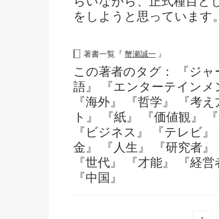
らいながら、正式種目と
をしようと思っています
著書一覧『
蟹瀬誠一
』
この著者のタグ：
『ジャ
語』
『エンターテインメ
『海外』
『哲学』
『考え
ト』
『紙』
『価値観』
『ビジネス』
『テレビ』
金』
『人生』
『研究者』
『世代』
『才能』
『経営
『中国』