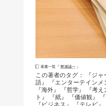
著書一覧『
蟹瀬誠一
』
この著者のタグ：
『ジャ
語』
『エンターテインメ
『海外』
『哲学』
『考え
ト』
『紙』
『価値観』
『ビジネス』
『テレビ』