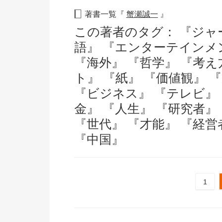
著書一覧『
蟹瀬誠一
』
この著者のタグ：
『ジャ
語』
『エンターテインメ
『海外』
『哲学』
『考え
ト』
『紙』
『価値観』
『ビジネス』
『テレビ』
金』
『人生』
『研究者』
『世代』
『才能』
『経営
『中国』
1