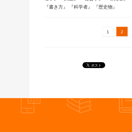
『書き方』
『科学者』
『歴史物』
1
2