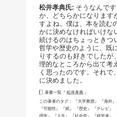
松井孝典氏:
そうなんです
か、どちらかになります
すよね。僕は、本を読む
かに決めなければいけな
続けるのはちょっときつ
哲学や歴史のように、既
りするのも好きでしたが
理的なところから出て考
く思ったのです。それで
に決めました。
著書一覧『
松井孝典
』
この著者のタグ：
『大学教授』
『海外
『可能性』
『紙』
『歴史』
『テレビ』
理学』
『人生』
『社会学』
『研究者』