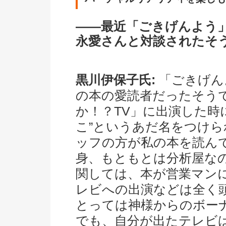
――最近「ごきげんよう」
永愛さんと対談されたそ
黒川伊保子氏:
「ごきげん
の本の愛読者だったそう
か！？TV」に出演した時
こ”というあだ名をつけ
ッフの方が私の本を読ん
身、もともとは分析屋な
関しては、本が営業マン
レビへの出演などは全く
とっては神様からのボー
でも、自分が出たテレビ