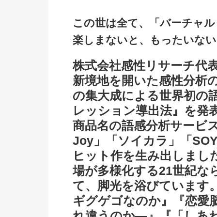
この世は全て、「バーチャル
楽しまないと、もったいない
株式会社感性リサーチ代
新境地を開いた感性分析の第
の集大成による世界初の
レッション導出法』を発
商品名の語感分析サービス
Joy」「ソイカラ」「S
ヒット作を生み出しまし
場が多様化する21世紀な
て、脚光を浴びています
ギグゲゴなのか』『恋愛
れ違うのか―』『「しあ