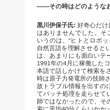
――その時はどのような
黒川伊保子氏:
好奇心だけ
はありませんでした。そ
いうのは、“ヒトとロボッ
自然言語を理解させると
は、あまりにも面白いテ
1991年の4月に稼働し
本語で話しかけて検索を
時は原子力発電所の技師
故トラブル情報を出すのに
てバッチ処理を走らせて
師ではなかったので、そ
索に平均40分くらいかか