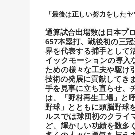
「最後は正しい努力をしたヤ
通算試合出場数は日本プロ
657本塁打、戦後初の三
界を代表する捕手として
イックモーションの導入
ための様々な工夫や駆け
技術の発展に貢献してき
手を見事に立ち直らせ、
は、「野村再生工場」と呼
野球」とともに頭脳野球
ルスでは球団初のクライ
ど、輝かしい功績を数多