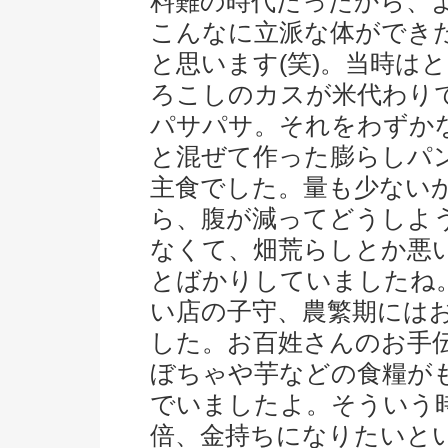
料難の時代だったから、
こんなに立派な体ができ
と思います(笑)。当時は
ろこしのカスが米代わり
パサパサ。それをわずか
と混ぜて作った膨らしパ
主食でした。量も少ない
ら、腹が減ってどうしよ
なくて、畑荒らしとか悪
とばかりしていましたね
い店の子守、農繁期には
した。お百姓さんのお手
ぼちゃや芋などの食糧が
でいましたよ。そういう
倍、金持ちになりたいと