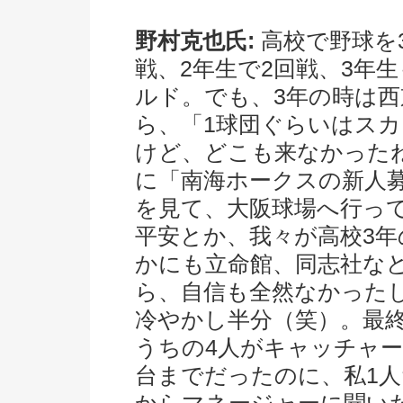
野村克也氏:
高校で野球を
戦、2年生で2回戦、3年
ルド。でも、3年の時は
ら、「1球団ぐらいはス
けど、どこも来なかったね
に「南海ホークスの新人
を見て、大阪球場へ行っ
平安とか、我々が高校3
かにも立命館、同志社な
ら、自信も全然なかった
冷やかし半分（笑）。最
うちの4人がキャッチャー
台までだったのに、私1人