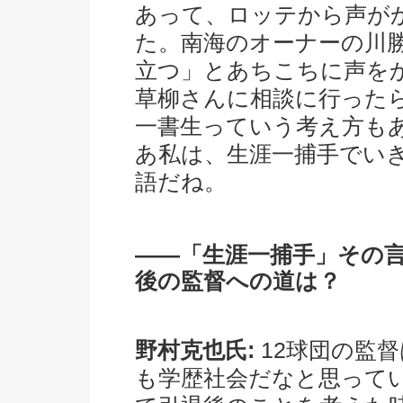
あって、ロッテから声が
た。南海のオーナーの川
立つ」とあちこちに声を
草柳さんに相談に行った
一書生っていう考え方も
あ私は、生涯一捕手でい
語だね。
――「生涯一捕手」その
後の監督への道は？
野村克也氏:
12球団の監
も学歴社会だなと思ってい