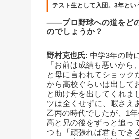
テスト生として入団。3年とい
――プロ野球への道をど
のでしょうか？
野村克也氏:
中学3年の時
「お前は成績も悪いから
と母に言われてショック
から高校ぐらいは出して
と助け舟を出してくれま
ツは全くせずに、暇さえ
乙丙の時代でしたが、1年
高と兄の後をずっと追っ
つも「頑張れば君もでき