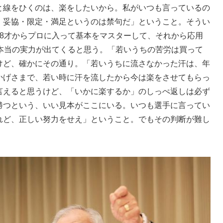
と線をひくのは、楽をしたいから。私がいつも言っているの
、妥協・限定・満足というのは禁句だ」ということ。そうい
18才からプロに入って基本をマスターして、それから応用
ら本当の実力が出てくると思う。「若いうちの苦労は買って
けど、確かにその通り。「若いうちに流さなかった汗は、年
かげさまで、若い時に汗を流したから今は楽をさせてもらっ
言えると思うけど、「いかに楽するか」のしっぺ返しは必ず
勝つという、いい見本がここにいる。いつも選手に言ってい
れど、正しい努力をせえ」ということ。でもその判断が難し