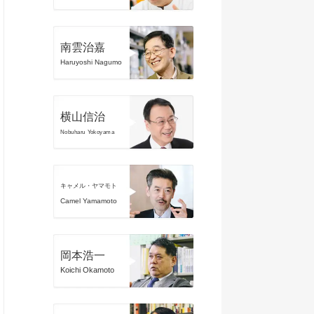
南雲治嘉
Haruyoshi Nagumo
横山信治
Nobuharu Yokoyama
キャメル・ヤマモト
Camel Yamamoto
岡本浩一
Koichi Okamoto