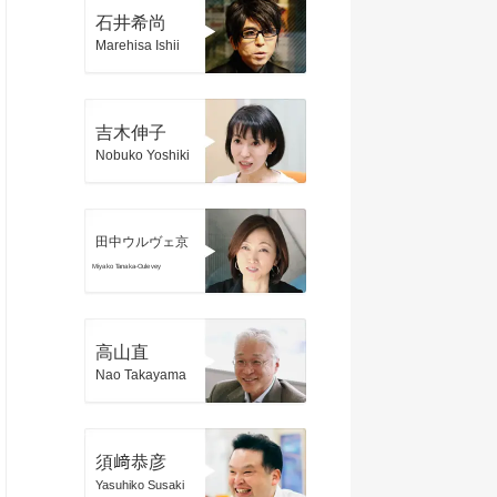
石井希尚
Marehisa Ishii
吉木伸子
Nobuko Yoshiki
田中ウルヴェ京
Miyako Tanaka-Oulevey
高山直
Nao Takayama
須﨑恭彦
Yasuhiko Susaki