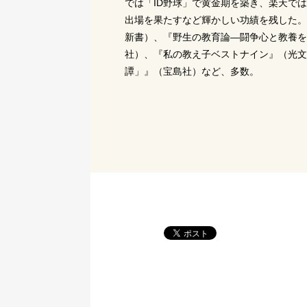
では「ID野球」で黄金期を築き、楽天で
出場を果たすなど輝かしい功績を残した。
新書）、『野生の教育論―闘争心と教養を
社）、『私の教え子ベストナイン』（光文
譚」』（宝島社）など、多数。