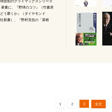
は球団初のクライマックスシリーズ
 著書に、『野球のコツ』（竹書房
どう磨くか』（ダイヤモンド
社新書）、『野村克也の「菜根
1
2
3
全文