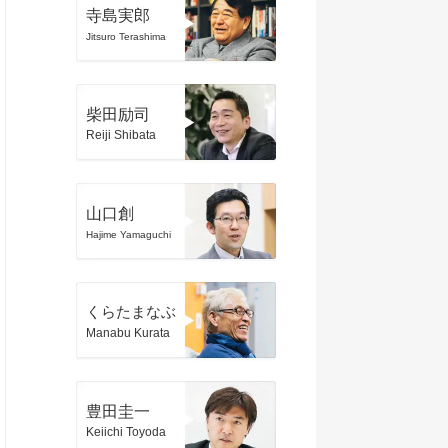
寺島実郎
Jitsuro Terashima
柴田励司
Reiji Shibata
山口創
Hajime Yamaguchi
くらたまなぶ
Manabu Kurata
豊田圭一
Keiichi Toyoda