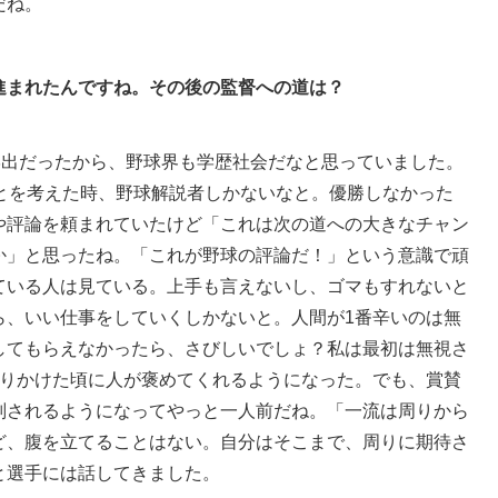
だね。
進まれたんですね。その後の監督への道は？
学出だったから、野球界も学歴社会だなと思っていました。
ことを考えた時、野球解説者しかないなと。優勝しなかった
や評論を頼まれていたけど「これは次の道への大きなチャン
か」と思ったね。「これが野球の評論だ！」という意識で頑
ている人は見ている。上手も言えないし、ゴマもすれないと
ら、いい仕事をしていくしかないと。人間が1番辛いのは無
してもらえなかったら、さびしいでしょ？私は最初は無視さ
とりかけた頃に人が褒めてくれるようになった。でも、賞賛
判されるようになってやっと一人前だね。「一流は周りから
ど、腹を立てることはない。自分はそこまで、周りに期待さ
と選手には話してきました。