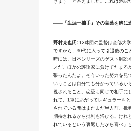
きます」と答えました。これは造語
――「生涯一捕手」その言葉を胸に
野村克也氏:
12球団の監督は全部大
ですから、30代に入って引退後の
時には、日本シリーズのゲスト解説
スだ、ほかの評論家に負けてたまる
張ったんだよ。そういった努力を見
いうことは自分でも分かっているか
視されること。恋愛も同じで相手に
れて、1軍にあがってレギュラーを
されている間はまだまだ半人前。批
期待されるから批判も浴びる。けれ
れているという裏返しだから喜べ」