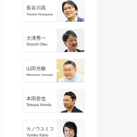
長谷川高
Takashi Hasegawa
大津秀一
Shuichi Otsu
山田光敏
Mitsutoshi Yamada
本田哲也
Tetsuya Honda
カノウユミコ
Yumiko Kano