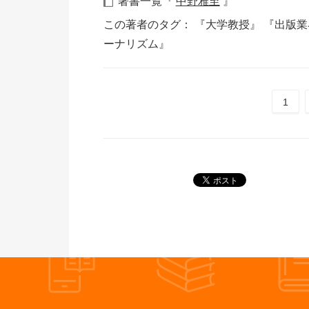
著書一覧『
中野雅至
』
この著者のタグ：
『大学教授』
『出版
ーナリズム』
1