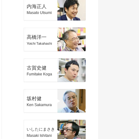
内海正人
Masato Utsumi
高橋洋一
Yoichi Takahashi
古賀史健
Fumitake Koga
坂村健
Ken Sakamura
いしたにまさき
Masaki Ishitani