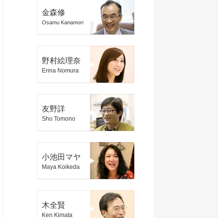
金森修
Osamu Kanamori
野村絵理奈
Erina Nomura
友野詳
Sho Tomono
小池田マヤ
Maya Koikeda
木全賢
Ken Kimata