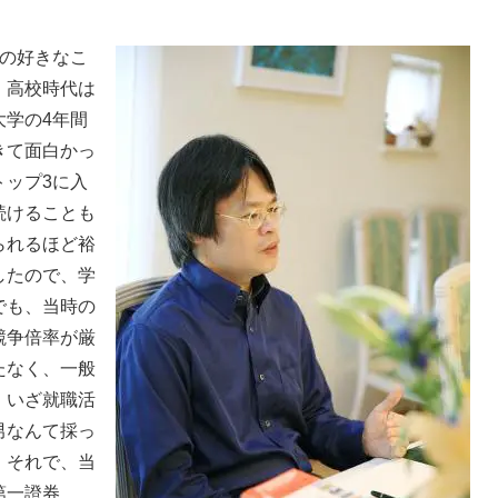
の好きなこ
。高校時代は
大学の4年間
きて面白かっ
トップ3に入
続けることも
られるほど裕
したので、学
でも、当時の
競争倍率が厳
たなく、一般
、いざ就職活
男なんて採っ
。それで、当
第一證券