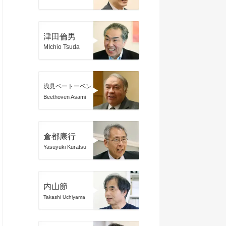
津田倫男
MIchio Tsuda
浅見ベートーベン
Beethoven Asami
倉都康行
Yasuyuki Kuratsu
内山節
Takashi Uchiyama