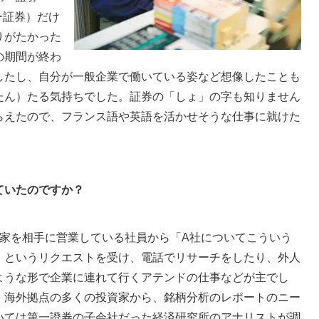
ー証券）だけ
りがたかった
の期間が終わ
したし、自分が一般企業で働いている姿など想像したことも
たん）たる気持ちでした。証券の「しょ」の字も知りません
らえたので、フランス語や英語を活かせそうな仕事に就けた
ていたのですか？
家を相手に営業している社員から「A社についてこういう
」というリクエストを受け、電話でリサーチをしたり、外人
ような形で企業に連れて行くアテンドの仕事などが主でし
、海外拠点の多くの投資家から、銘柄分析のレポートのニー
いては第一證券の子会社だった経済研究所のアナリストが調