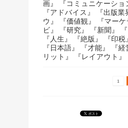
画』
『コミュニケーショ
『アドバイス』
『出版業
ウ』
『価値観』
『マーケ
ビ』
『研究』
『新聞』
『人生』
『絶版』
『印税
『日本語』
『才能』
『経
リット』
『レイアウト』
1