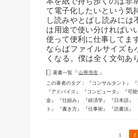
本を紙で持ち歩くのは非
て電子化したいという気
し読みやとばし読みには
は用途で使い分ければい
使って便利に仕事してま
ならばファイルサイズも
くなる。僕は全く文句あ
著書一覧『
山形浩生
』
この著者のタグ：
『コンサルタント』
『
『アドバイス』
『コンピュータ』
『可
金』
『仕組み』
『経済学』
『日本語』
ト』
『書き方』
『仕事術』
『読書法』
1
2