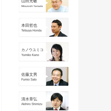
山田光敏
Mitsutoshi Yamada
本田哲也
Tetsuya Honda
カノウユミコ
Yumiko Kano
佐藤文男
Fumio Sato
清水章弘
Akihiro Shimizu