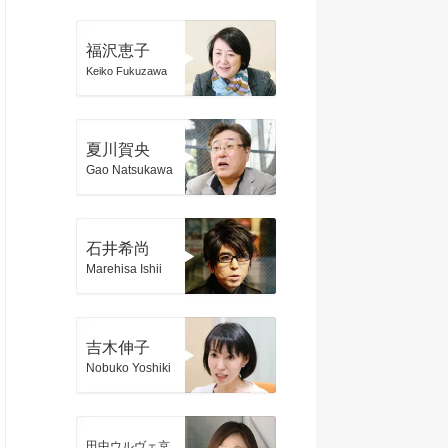
福沢恵子
Keiko Fukuzawa
夏川賀央
Gao Natsukawa
石井希尚
Marehisa Ishii
吉木伸子
Nobuko Yoshiki
田中ウルヴェ京