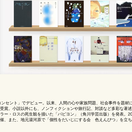
「コンセント」でデビュー。以来、人間の心や家族問題、社会事件を題材
受賞。小説以外にも、ノンフィクションや旅行記、対談など多彩な著述
ラー・ロスの死生観を描いた「パピヨン」（角川学芸出版）を発表。20
催、また、地元湯河原で「個性をだいじにする会 色えんぴつ」を立ち