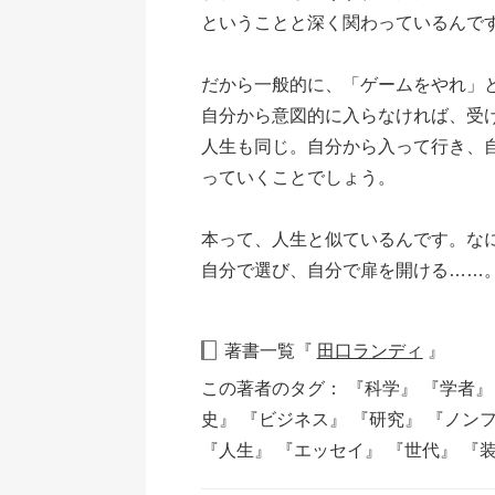
ということと深く関わっているんで
だから一般的に、「ゲームをやれ」
自分から意図的に入らなければ、受
人生も同じ。自分から入って行き、
っていくことでしょう。
本って、人生と似ているんです。な
自分で選び、自分で扉を開ける……
著書一覧『
田口ランディ
』
この著者のタグ：
『科学』
『学者
史』
『ビジネス』
『研究』
『ノン
『人生』
『エッセイ』
『世代』
『