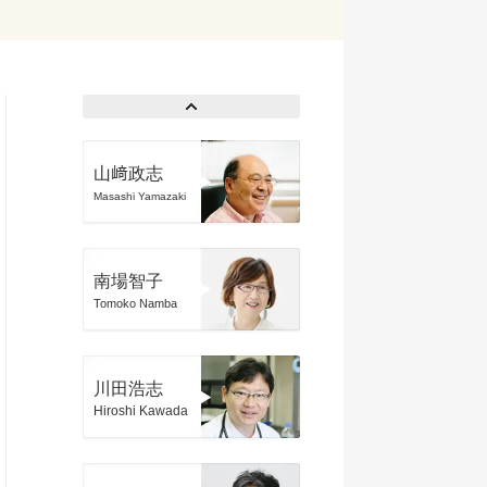
山﨑政志
Masashi Yamazaki
南場智子
Tomoko Namba
川田浩志
Hiroshi Kawada