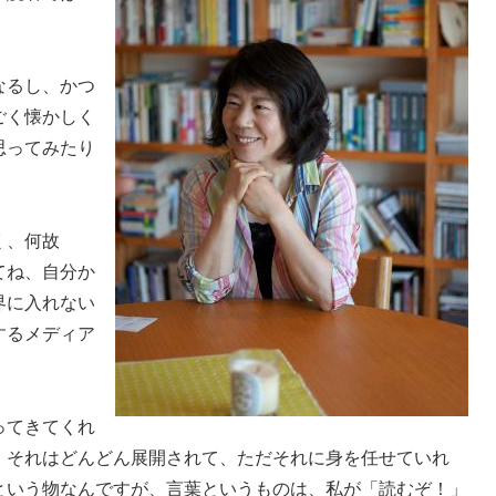
なるし、かつ
ごく懐かしく
思ってみたり
く、何故
てね、自分か
界に入れない
するメディア
ってきてくれ
。それはどんどん展開されて、ただそれに身を任せていれ
という物なんですが、言葉というものは、私が「読むぞ！」