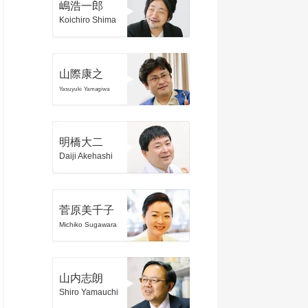
嶋浩一郎
Koichiro Shima
山際康之
Yasuyuki Yamagiwa
明橋大二
Daiji Akehashi
菅原美千子
Michiko Sugawara
山内志朗
Shiro Yamauchi