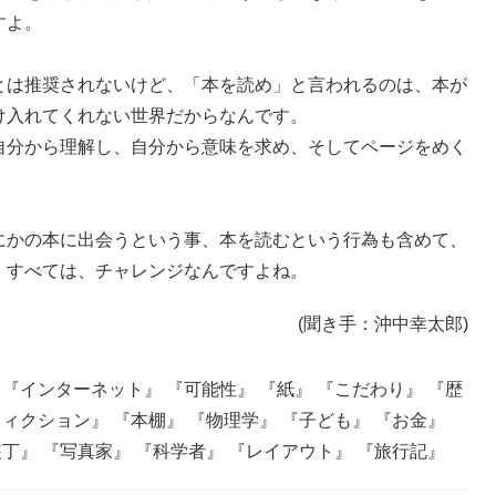
すよ。
とは推奨されないけど、「本を読め」と言われるのは、本が
け入れてくれない世界だからなんです。
自分から理解し、自分から意味を求め、そしてページをめく
にかの本に出会うという事、本を読むという行為も含めて、
。すべては、チャレンジなんですよね。
(聞き手：沖中幸太郎)
』
『インターネット』
『可能性』
『紙』
『こだわり』
『歴
フィクション』
『本棚』
『物理学』
『子ども』
『お金』
装丁』
『写真家』
『科学者』
『レイアウト』
『旅行記』