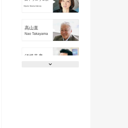
Miyako Tanaka-Oulevey
高山直
Nao Takayama
須﨑恭彦
Yasuhiko Susaki
南雲治嘉
Haruyoshi Nagumo
横山信治
Nobuharu Yokoyama