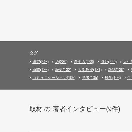
タグ
研究(246)
紙(239)
考え方(236)
海外(229)
人生(
新聞(136)
歴史(132)
大学教授(131)
雑誌(130)
コミュニケーション(106)
学者(105)
科学(103)
生
取材 の 著者インタビュー(9件)