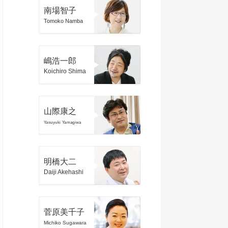
南場智子
Tomoko Namba
嶋浩一郎
Koichiro Shima
山際康之
Yasuyuki Yamagiwa
明橋大二
Daiji Akehashi
菅原美千子
Michiko Sugawara