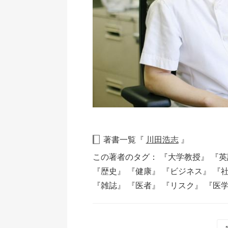
著書一覧『
川田浩志
』
この著者のタグ：
『大学教授』
『英
『歴史』
『健康』
『ビジネス』
『
『雑誌』
『医者』
『リスク』
『医