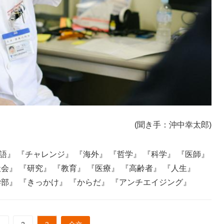
(聞き手：沖中幸太郎)
語』
『チャレンジ』
『海外』
『哲学』
『科学』
『医師』
社会』
『研究』
『教育』
『医療』
『高齢者』
『人生』
学部』
『きっかけ』
『からだ』
『アンチエイジング』