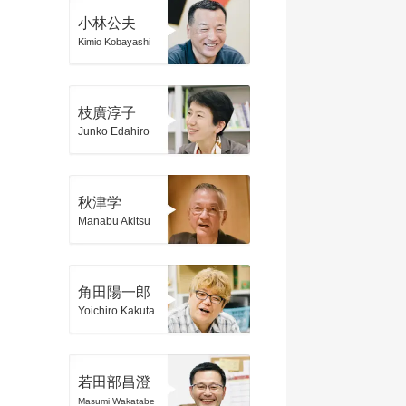
小林公夫
Kimio Kobayashi
枝廣淳子
Junko Edahiro
秋津学
Manabu Akitsu
角田陽一郎
Yoichiro Kakuta
若田部昌澄
Masumi Wakatabe