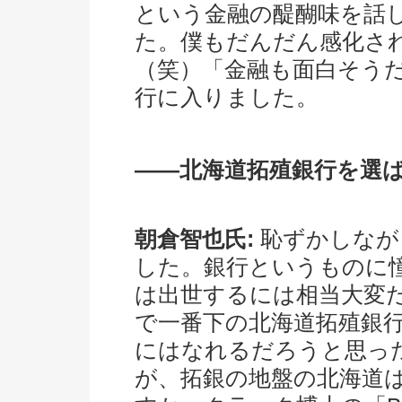
という金融の醍醐味を話
た。僕もだんだん感化さ
（笑）「金融も面白そう
行に入りました。
――北海道拓殖銀行を選
朝倉智也氏:
恥ずかしなが
した。銀行というものに
は出世するには相当大変だ
で一番下の北海道拓殖銀
にはなれるだろうと思っ
が、拓銀の地盤の北海道