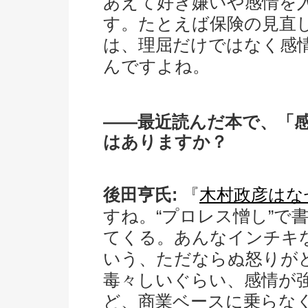
あえて好き嫌いや感情を
す。たとえば保険の見直
は、理屈だけではなく感
んですよね。
――最近読んだ本で、「
はありますか？
後田亨氏:
『
木村政彦はな
すね。“プロレス憎し”で
てくる。あんなインチキ
いう、ただならぬ怒りが
毒々しいぐらい、感情が
ど、商業ベースに乗らな