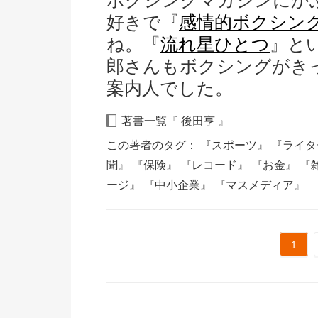
ボクシングマガジンにか
好きで『
感情的ボクシン
ね。『
流れ星ひとつ
』と
郎さんもボクシングがき
案内人でした。
著書一覧『
後田亨
』
この著者のタグ：
『スポーツ』
『ライ
聞』
『保険』
『レコード』
『お金』
『
ージ』
『中小企業』
『マスメディア』
1