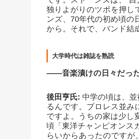
独りよがりのツボを押し
ンズ、70年代の初め頃の
から。それで、バンド結
大学時代は雑誌を熟読
――音楽漬けの日々だっ
後田亨氏:
中学の頃は、並
るんです。プロレス並み
ですよ。うちの家は少し
頃「東洋チャンピオンス
らいからあったのですが