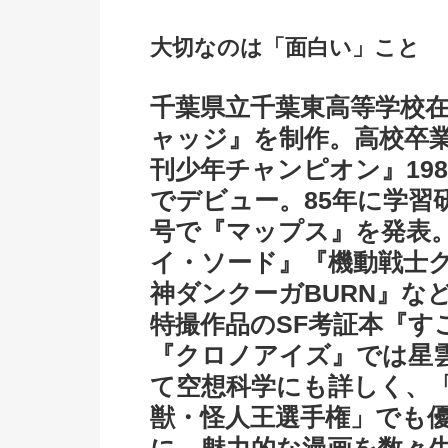
大切なのは「面白い」こと
千葉県立千葉東高等学校
ャッジ』を制作。高校卒
刊少年チャンピオン』19
でデビュー。85年に学習
号で『マップス』を発表
イ・ソード』『機動戦士
神ダンクーガBURN』な
特撮作品のSF考証本『す
『クロノアイズ』では星雲
て空想科学にも詳しく、「
獣・怪人王選手権」でも