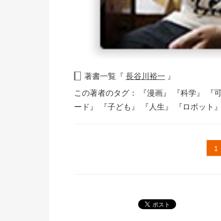
著書一覧『
長谷川裕一
』
この著者のタグ：
『漫画』
『科学』
『
ード』
『子ども』
『人生』
『ロボット
1