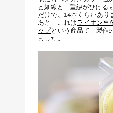
と細線と二重線がひける
だけで、14本くらいあり
あと、これは
ライオン事
ップ
という商品で、製作
ました。