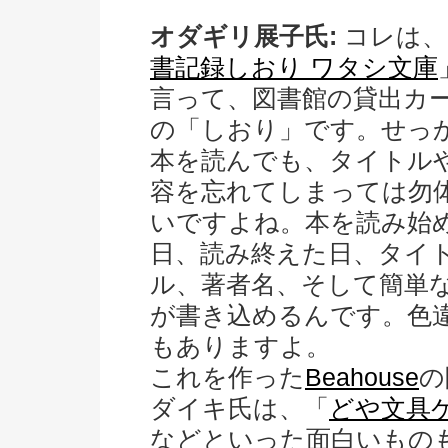
オダギリ展子氏:
コレは、
書記録しおり ワタシ文庫
言って、図書館の貸出カ
の「しおり」です。せっ
本を読んでも、タイトル
容を忘れてしまっては勿
いですよね。本を読み始
日、読み終えた日、タイ
ル、著者名、そして簡単
が書き込めるんです。色
もありますよ。
これを作った
Beahouse
の
ダイキ氏は、「
どや文具
などといった面白いもの