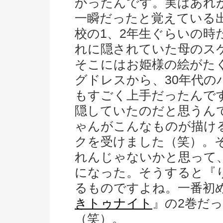
かったんです。実はあれ
一瞬だったと覚えている
校の1、2年生ぐらいの時
れに隠されていた母のス
そこにはお姫様の絵がた
グドレスから、30年代の
もすごく上手だったんで
隠していたのだと思うん
ゃんがこんなものが描け
クを受けました（笑）。
れんじゃないかと思って
になった。そうすると『
るものですよね。一番初
きトゥナイト
』の2巻だ
（笑）。