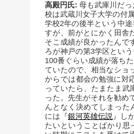
高殿円氏:
母も武庫川だっ
校は武蔵川女子大学の付
学校2年の後半という中
すが、前がとにかく田舎
そこ成績が良かったんで
ろが神戸の第3学区とい
100番ぐらい成績が落ち
ていたので、相当なショ
からでは都会の勉強に対
っていたら、たまたま武
った。先生がそれを勧め
んとなく決めてしまった
には『
銀河英雄伝説
』し
たいということばかり思