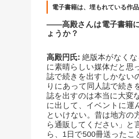
電子書籍は、埋もれている作品
――高殿さんは電子書籍
ょうか？
高殿円氏:
絶版本がなくな
に素晴らしい媒体だと思
誌で続きを出すしかない
りにあって同人誌で続き
誌を出すのは本当に大変
に出して、イベントに運
といけない。昔は地方の
ら通販してください」と
ら、1日で500冊送った