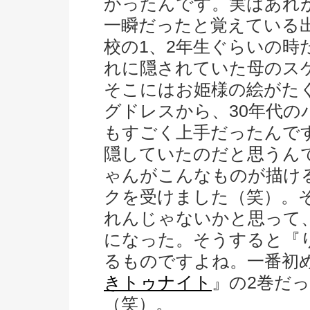
かったんです。実はあれ
一瞬だったと覚えている
校の1、2年生ぐらいの時
れに隠されていた母のス
そこにはお姫様の絵がた
グドレスから、30年代の
もすごく上手だったんで
隠していたのだと思うん
ゃんがこんなものが描け
クを受けました（笑）。
れんじゃないかと思って
になった。そうすると『
るものですよね。一番初
きトゥナイト
』の2巻だ
（笑）。