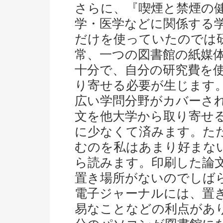
さらに、『喫煙と禁煙の
学・医学などに関係する
だけを使っていたのでは
常、一つの図書館の紙媒
十分で、自分の研究費を
り寄せる必要が生じます
広い学問分野がカバーさ
文を他大学から取り寄せ
に少なくて済みます。た
むのを私はあまり好まな
ら読みます。印刷した論
置き場所がないのでしば
電子ジャーナルには、置
易なことなどの利点があ