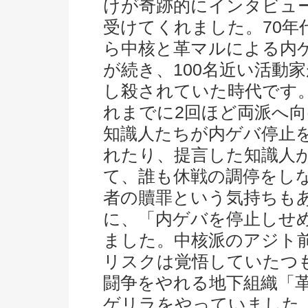
けが奇跡的にインタビュ
受けてくれました。70年
ら中核と革マルによる内
が続き、100名近い活動
し殺されていた時代です
れまでに2回ほど両派へ
知識人たちが内ゲバ停止
れたり、提言した知識人
て、誰も休戦の調停をし
者の贖罪という気持ちも
に、「内ゲバを停止しせ
ました。中核派のアジト
リスクは覚悟していたつ
闘争をやれる地下組織「
ゲリラをやっていました