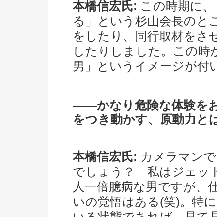
本橋信宏氏:
この時期に、
る」という杉山会長のと
をしたり、同行取材をさ
したりしました。この時
男」というイメージが付
――かなり危険な体験を
をつき動かす、原動力と
本橋信宏氏:
カメラマンで
でしょう？ 私はジェッ
人一倍臆病な男ですが、
いの覚悟はある(笑)。特
いる状態であれば、見て