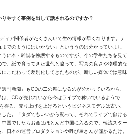
かりやすく事例を出して話されるのですか？
ディア関係者がたくさんいて生の情報が早くなります。テ
れまでのようにはいかない」といううのは分かっていまし
ように本・雑誌を擁護するものですが、今の学生たちを見て
ので、紙で育ってきた世代と違って、写真の良さや物理的な
常にこだわって差別化してきたものが、新しい媒体では意味
『週刊新潮』もCDの二の舞になるのが分かっているから、
界は、CDが売れないから今はライブで稼いでいるようで
入を得る、売り上げを上げるというビジネスモデルは古い、
ました。「タダでもいいから配って、それでライブで儲ける
を中国でしたらお金はほとんど中国に入るので、韓流スター
も、日本の運営プロダクションや呼び屋さんが儲かるだけ。