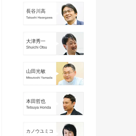
長谷川高
Takashi Hasegawa
大津秀一
Shuichi Otsu
山田光敏
Mitsutoshi Yamada
本田哲也
Tetsuya Honda
カノウユミコ