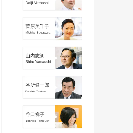
Daiji Akehashi
菅原美千子
Michiko Sugawara
山内志朗
Shiro Yamauchi
谷所健一郎
Kenichiro Yadokoro
谷口祥子
Yoshiko Taniguchi