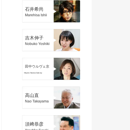
石井希尚
Marehisa Ishii
吉木伸子
Nobuko Yoshiki
田中ウルヴェ京
Miyako Tanaka-Oulevey
高山直
Nao Takayama
須﨑恭彦