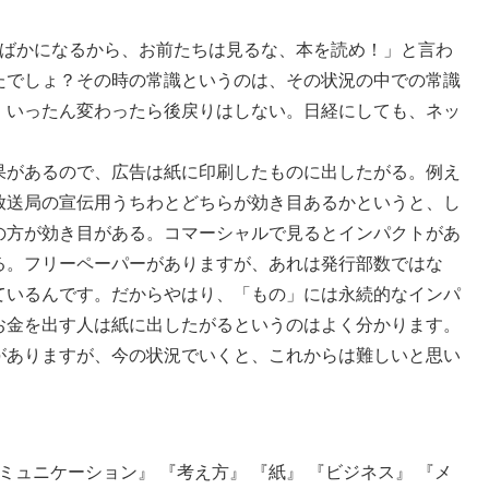
ばかになるから、お前たちは見るな、本を読め！」と言わ
たでしょ？その時の常識というのは、その状況の中での常識
、いったん変わったら後戻りはしない。日経にしても、ネッ
果があるので、広告は紙に印刷したものに出したがる。例え
放送局の宣伝用うちわとどちらが効き目あるかというと、し
の方が効き目がある。コマーシャルで見るとインパクトがあ
る。フリーペーパーがありますが、あれは発行部数ではな
ているんです。だからやはり、「もの」には永続的なインパ
お金を出す人は紙に出したがるというのはよく分かります。
がありますが、今の状況でいくと、これからは難しいと思い
ミュニケーション』
『考え方』
『紙』
『ビジネス』
『メ