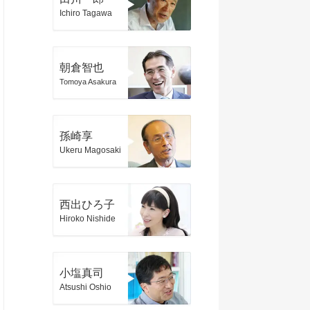
Ichiro Tagawa
朝倉智也
Tomoya Asakura
孫崎享
Ukeru Magosaki
西出ひろ子
Hiroko Nishide
小塩真司
Atsushi Oshio