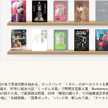
蔵の名で音楽活動を始める。ロックバンド「ＩＮＵ」のボーカリストを務め
す。97年に処女小説『くっすん大黒』で野間文芸新人賞、Bunkamur
間の四十八滝』で萩原朔太郎賞、02年「権現の踊り子」で川端康成文学
。他に『夫婦茶碗』『屈辱ポンチ』『パンク侍、斬られて候』『テース