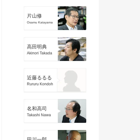
片山修
Osamu Katayama
高田明典
Akinori Takada
近藤るるる
Rururu Kondoh
名和高司
Takashi Nawa
田川一郎