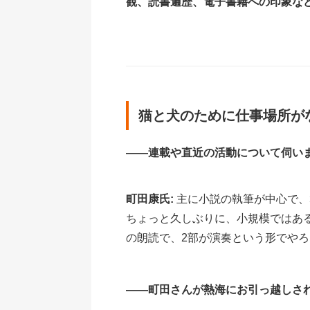
観、読書遍歴、電子書籍への印象な
猫と犬のために仕事場所が
――連載や直近の活動について伺い
町田康氏:
主に小説の執筆が中心で、
ちょっと久しぶりに、小規模ではあ
の朗読で、2部が演奏という形でや
――町田さんが熱海にお引っ越しさ