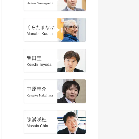
Hajime Yamaguchi
くらたまなぶ
Manabu Kurata
豊田圭一
Keiichi Toyoda
中原圭介
Keisuke Nakahara
陳満咲杜
Masato Chin