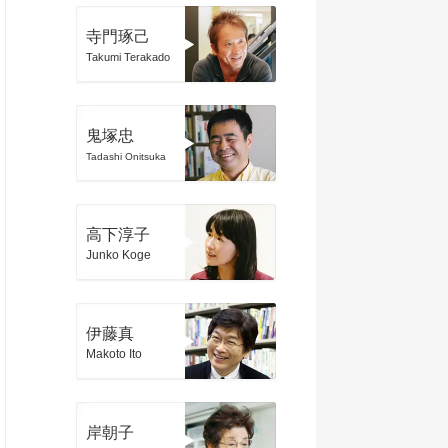
寺門琢己
Takumi Terakado
鬼塚忠
Tadashi Onitsuka
高下淳子
Junko Koge
伊藤真
Makoto Ito
岸朝子