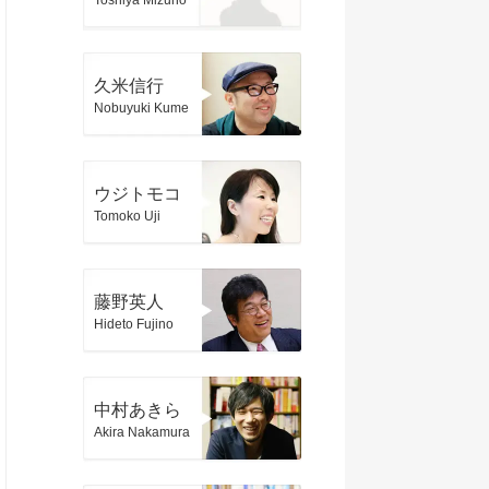
Toshiya Mizuno
久米信行
Nobuyuki Kume
ウジトモコ
Tomoko Uji
藤野英人
Hideto Fujino
中村あきら
Akira Nakamura