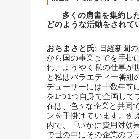
――多くの肩書を集約し
どのような活動をされて
おちまさと氏:
日経新聞の
から国の事業までを手掛
れ、ようやく私の仕事が
と私はバラエティー番組
デューサーには十数年前
を1つ1つ自身で企画し
在は、色々な企業と共同
ンを手掛けています。例
内で、「いかに費用対効
で世の中にその企業のブ