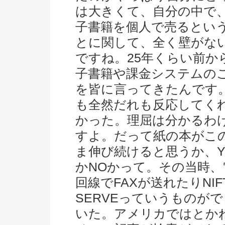
は大きくて、自分の中で
子書籍を個人で売るとい
とに関して、全く壁がな
ですね。25年くらい前か
子書籍や課金システムの
を皆に言ってきたんです
も全然だれも反応してく
かった。理屈は分かるわ
すよ。だって紙の本がこ
ま伸び続けると思うか、Y
かNOかって。その当時、
回線でFAXが送れたりNIF
SERVEっていうものが
いた。アメリカではとか