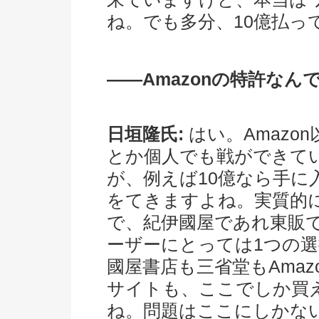
ね。でも多分、10億払っ
――Amazonの特許なん
日垣隆氏:
はい。Amazo
とか個人でも戦ができて
が、例えば10億なら手に
をてきますよね。実質的
で、紀伊國屋であれ東販で
ーザーにとっては1つの
國屋書店も三省堂もAma
サイトも、ここでしか買
ね。問題はここにしかな