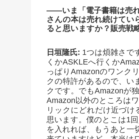
――いま「電子書籍は売
さんの本は売れ続けてい
ると思いますか？販売戦
日垣隆氏:
1つは煩雑さで
くかASKLEへ行くかAm
っぱりAmazonのワン
クの特許があるので、いま
クです。でもAmazon
Amazon以外のところ
リックにどれだけ近づけ
思います。僕のとこは1回
を入れれば、もうあと一
来ていますけど、本当は