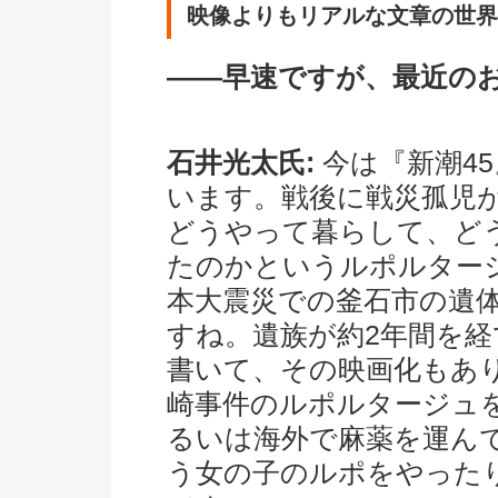
映像よりもリアルな文章の世界
――早速ですが、最近の
石井光太氏:
今は『新潮4
います。戦後に戦災孤児
どうやって暮らして、ど
たのかというルポルター
本大震災での釜石市の遺
すね。遺族が約2年間を
書いて、その映画化もあ
崎事件のルポルタージュ
るいは海外で麻薬を運ん
う女の子のルポをやった