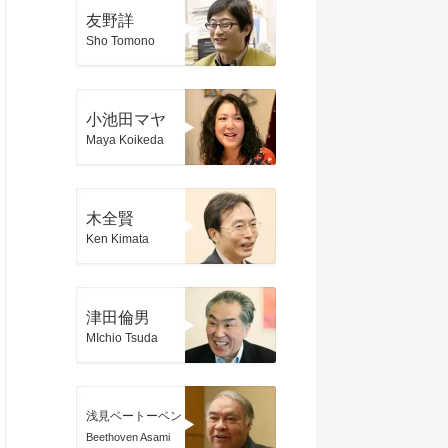
友野詳
Sho Tomono
小池田マヤ
Maya Koikeda
木全賢
Ken Kimata
津田倫男
MIchio Tsuda
浅見ベートーベン
Beethoven Asami