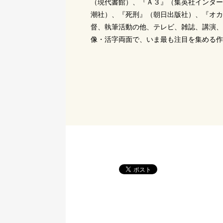
（現代書館）、『Ａ３』（集英社インター
潮社）、『死刑』（朝日出版社）、『オカ
督、執筆活動の他、テレビ、雑誌、講演、
像・活字両面で、いま最も注目を集める作