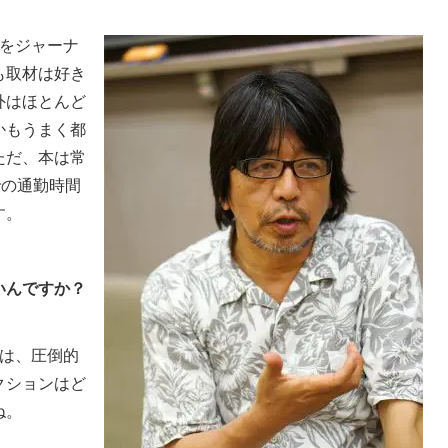
をジャーナ
も取材は好き
外はほとんど
かもうまく都
ただ、本は常
での通勤時間
す。
いんですか？
は、圧倒的
クションはど
ね。