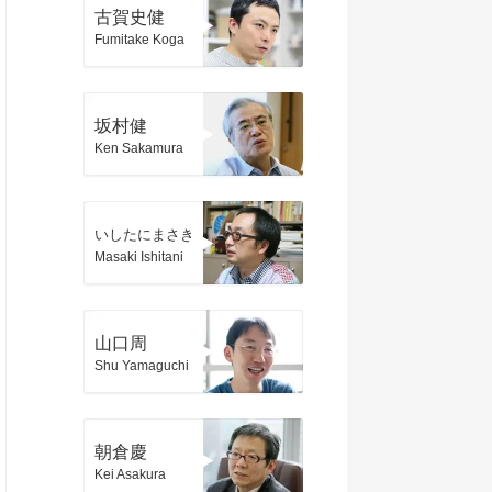
古賀史健
Fumitake Koga
坂村健
Ken Sakamura
いしたにまさき
Masaki Ishitani
山口周
Shu Yamaguchi
朝倉慶
Kei Asakura