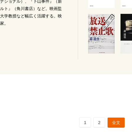
ナショナル）、『下山事件』（新
ルト』（角川書店）など。映画監
大学教授など幅広く活躍する。映
家。
1
2
全文