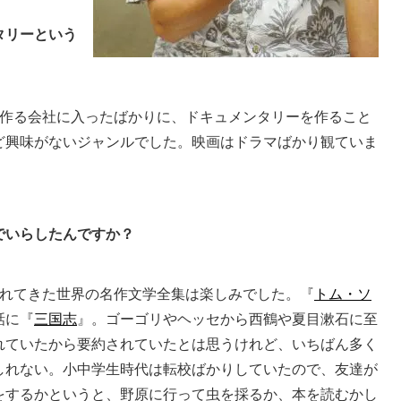
タリーという
作る会社に入ったばかりに、ドキュメンタリーを作ること
ど興味がないジャンルでした。映画はドラマばかり観ていま
でいらしたんですか？
れてきた世界の名作文学全集は楽しみでした。『
トム・ソ
話に『
三国志
』。ゴーゴリやヘッセから西鶴や夏目漱石に至
れていたから要約されていたとは思うけれど、いちばん多く
しれない。小中学生時代は転校ばかりしていたので、友達が
をするかというと、野原に行って虫を採るか、本を読むかし