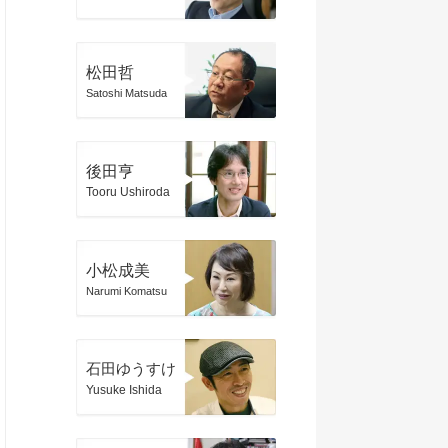
松田哲
Satoshi Matsuda
後田亨
Tooru Ushiroda
小松成美
Narumi Komatsu
石田ゆうすけ
Yusuke Ishida