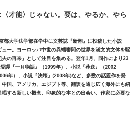
は〈才能〉じゃない。要は、やるか、やら
年、京都大学法学部在学中に文芸誌『新潮』に投稿した小説
ビュー。ヨーロッパ中世の異端審問の世界を漢文的文体を駆
夫の再来」として注目を集める。翌年1月、同作により23
愛譚『一月物語』（1999年）、小説『葬送』（2002
06年）、小説『決壊』(2008年)など、多数の話題作を発
、中国、アメリカ、エジプト等、翻訳を通じ広く海外にも紹
提唱する新しい概念、印象的な本との出会い、作家に必要な