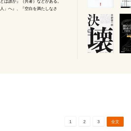
とは誰か』（共著）などがある。
人」へ』、『空白を満たしなさ
1
2
3
全文