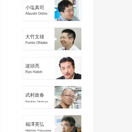
小塩真司
Atsushi Oshio
大竹文雄
Fumio Ohtake
波頭亮
Ryo Hatoh
武村政春
Masaharu Takemura
福澤英弘
Hidehiro Fukuzawa