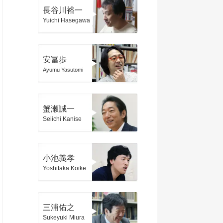
長谷川裕一
Yuichi Hasegawa
安冨歩
Ayumu Yasutomi
蟹瀬誠一
Seiichi Kanise
小池義孝
Yoshitaka Koike
三浦佑之
Sukeyuki Miura