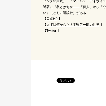
ィングの実践』、『マイルス・デイヴィス
近著に『私とは何か――「個人」から「分
い』（ともに講談社）がある。
【
公式HP
】
【
まずは何から？？平野啓一郎の世界
】
【
Twitter
】