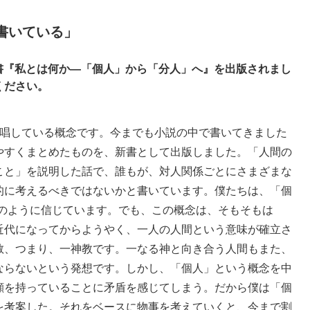
書いている」
ら新書『私とは何か―「個人」から「分人」へ』を出版されまし
ください。
唱している概念です。今までも小説の中で書いてきました
やすくまとめたものを、新書として出版しました。「人間の
こと」を説明した話で、誰もが、対人関係ごとにさまざまな
的に考えるべきではないかと書いています。僕たちは、「個
当たり前のように信じています。でも、この概念は、そもそもは
近代になってからようやく、一人の人間という意味が確立さ
教、つまり、一神教です。一なる神と向き合う人間もまた、
ならないという発想です。しかし、「個人」という概念を中
顔を持っていることに矛盾を感じてしまう。だから僕は「個
を考案した。それをベースに物事を考えていくと、今まで割