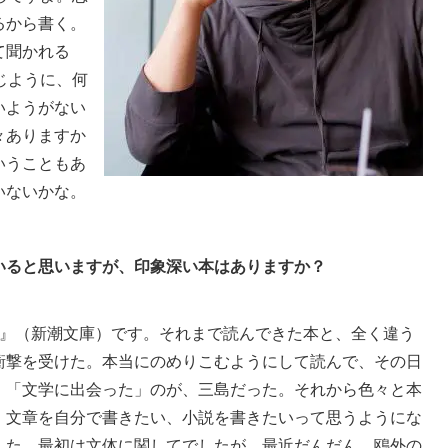
るから書く。
て聞かれる
じように、何
いようがない
々ありますか
いうこともあ
いないかな。
いると思いますが、印象深い本はありますか？
』（新潮文庫）です。それまで読んできた本と、全く違う
衝撃を受けた。本当にのめりこむようにして読んで、その日
。「文学に出会った」のが、三島だった。それから色々と本
、文章を自分で書きたい、小説を書きたいって思うようにな
した。最初は文体に関してでしたが、最近だんだん、鴎外の