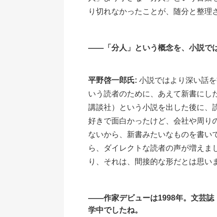
り切れなかったことが、随分と整理
――「分人」という概念を、小説で
平野啓一郎氏:
小説ではより深い話を
いう読者のために、あえて新書にした
講談社）という小説を出した後に、
好きで面白かったけど、会社や周り
ないから、新書みたいなものを書いてほ
ら、ダイレクトな読者の声が増えま
り、それは、間接的な形だとは思い
――作家デビューは1998年。文芸
学中でしたね。