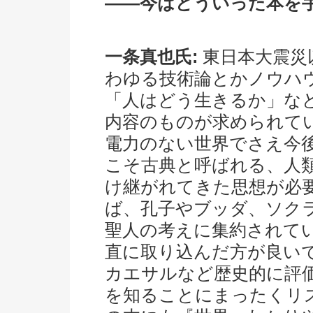
――今はどういった本を
一条真也氏:
東日本大震災
わゆる技術論とかノウハ
「人はどう生きるか」な
内容のものが求められて
電力のない世界でさえ今
こそ古典と呼ばれる、人
け継がれてきた思想が必
ば、孔子やブッダ、ソク
聖人の考えに集約されて
直に取り込んだ方が良い
カエサルなど歴史的に評
を知ることにまったくリ