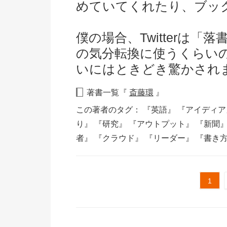
めていてくれたり、ブッ
僕の場合、Twitterは
の気分転換に使うくらい
いにはときどき驚かされ
著書一覧『
斎藤環
』
この著者のタグ：
『英語』
『アイディ
り』
『研究』
『アウトプット』
『新聞
者』
『クラウド』
『リーダー』
『書き
1