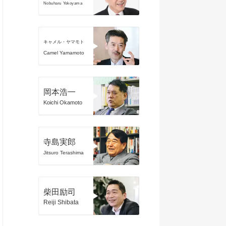
Nobuharu Yokoyama
キャメル・ヤマモト
Camel Yamamoto
岡本浩一
Koichi Okamoto
寺島実郎
Jitsuro Terashima
柴田励司
Reiji Shibata