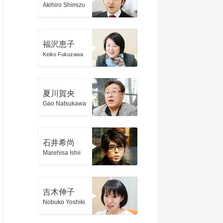
Akihiro Shimizu
福沢恵子
Keiko Fukuzawa
夏川賀央
Gao Natsukawa
石井希尚
Marehisa Ishii
吉木伸子
Nobuko Yoshiki