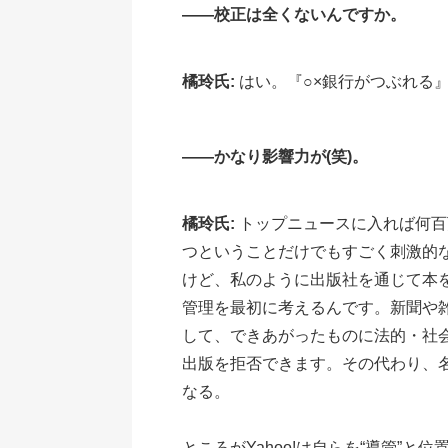
――校正は全くないんですか。
橘玲氏:
はい。『○×銀行がつぶれる
――かなり影響力が(笑)。
橘玲氏:
トップニュースに入れば何百
つということだけでもすごく刺激的
けど、私のように出版社を通じて本
管理を最初に考えるんです。新聞や
して、できあがったものに法的・社
出版を拒否できます。その代わり、
なる。
ところがYahoo!は自らを“導管”