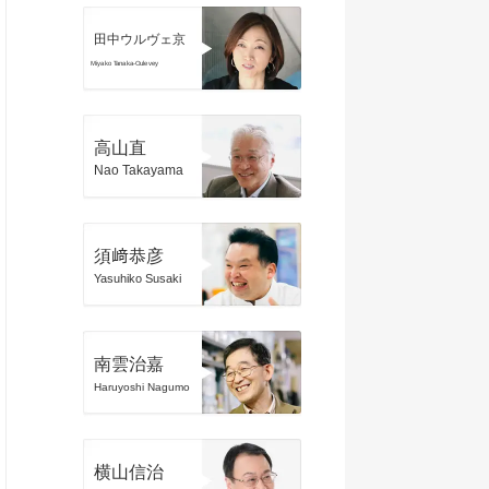
田中ウルヴェ京
Miyako Tanaka-Oulevey
高山直
Nao Takayama
須﨑恭彦
Yasuhiko Susaki
南雲治嘉
Haruyoshi Nagumo
横山信治