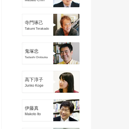
Masato Chin
寺門琢己
Takumi Terakado
鬼塚忠
Tadashi Onitsuka
高下淳子
Junko Koge
伊藤真
Makoto Ito