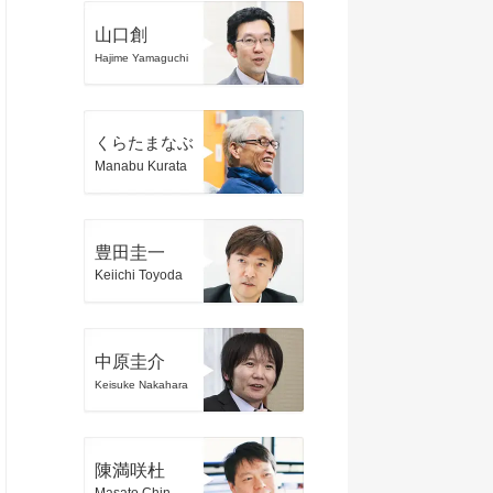
山口創
Hajime Yamaguchi
くらたまなぶ
Manabu Kurata
豊田圭一
Keiichi Toyoda
中原圭介
Keisuke Nakahara
陳満咲杜