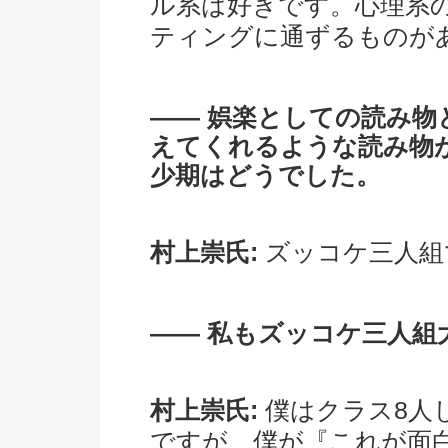
ル系は好きです。心理系
ティングに通ずるものが
―― 娯楽としての読み
えてくれるような読み物
少期はどうでした。
村上崇氏:
ズッコケ三人組
―― 私もズッコケ三人組
村上崇氏:
僕はクラス8人
ですが、僕が『これが面