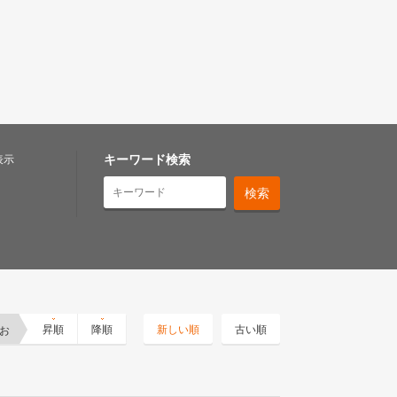
キーワード検索
表示
お
昇順
降順
新しい順
古い順