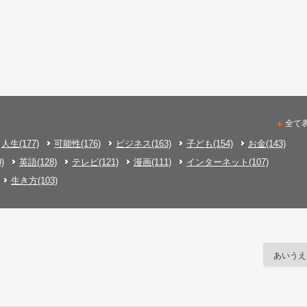
全て
人生(177)
可能性(176)
ビジネス(163)
子ども(154)
お金(143)
)
英語(128)
テレビ(121)
漫画(111)
インターネット(107)
生き方(103)
あいうえ