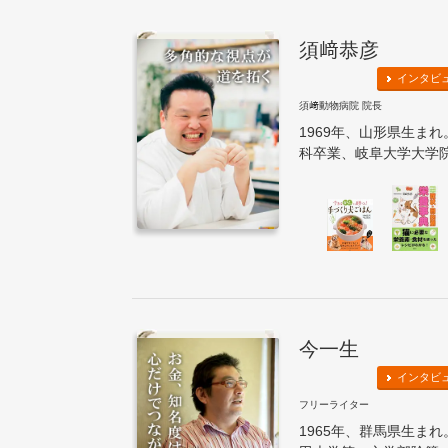
須﨑恭彦
インタビ
須﨑動物病院 院長
1969年、山形県生ま
科卒業、岐阜大学大学院
今一生
インタビ
フリーライター
1965年、群馬県生ま