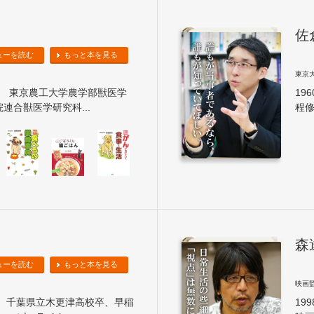
佐
ューを読む
もっと本を見る
東京
れ。 東京農工大学農学部獣医学
19
連合獣医学研究科...
程修
森
ューを読む
もっと本を見る
映画
れ。千葉県立木更津高校卒、早稲
19