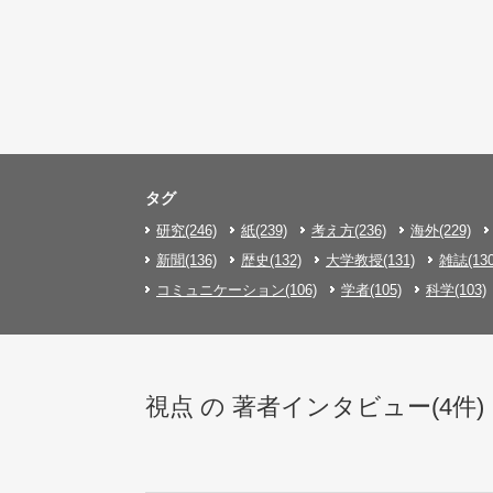
タグ
研究(246)
紙(239)
考え方(236)
海外(229)
新聞(136)
歴史(132)
大学教授(131)
雑誌(130
コミュニケーション(106)
学者(105)
科学(103)
視点 の 著者インタビュー(4件)