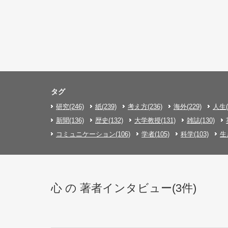
タグ
研究(246)
紙(239)
考え方(236)
海外(229)
人生(
新聞(136)
歴史(132)
大学教授(131)
雑誌(130)
コミュニケーション(106)
学者(105)
科学(103)
生
心 の 著者インタビュー(3件)